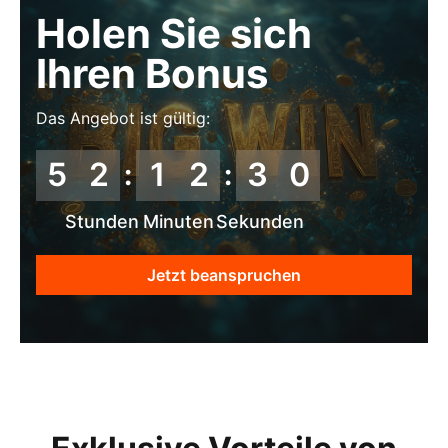
Holen Sie sich
Ihren Bonus
Das Angebot ist gültig:
5
2
1
2
2
8
:
:
Stunden
Minuten
Sekunden
Jetzt beanspruchen