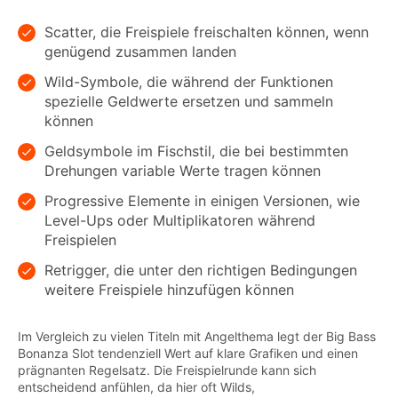
Scatter, die Freispiele freischalten können, wenn
genügend zusammen landen
Wild-Symbole, die während der Funktionen
spezielle Geldwerte ersetzen und sammeln
können
Geldsymbole im Fischstil, die bei bestimmten
Drehungen variable Werte tragen können
Progressive Elemente in einigen Versionen, wie
Level-Ups oder Multiplikatoren während
Freispielen
Retrigger, die unter den richtigen Bedingungen
weitere Freispiele hinzufügen können
Im Vergleich zu vielen Titeln mit Angelthema legt der Big Bass
Bonanza Slot tendenziell Wert auf klare Grafiken und einen
prägnanten Regelsatz. Die Freispielrunde kann sich
entscheidend anfühlen, da hier oft Wilds,