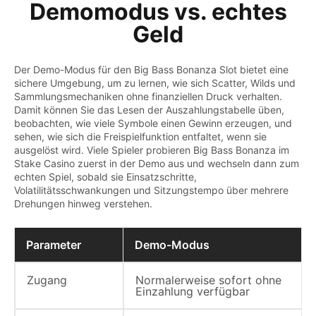
Demomodus vs. echtes
Geld
Der Demo-Modus für den Big Bass Bonanza Slot bietet eine
sichere Umgebung, um zu lernen, wie sich Scatter, Wilds und
Sammlungsmechaniken ohne finanziellen Druck verhalten.
Damit können Sie das Lesen der Auszahlungstabelle üben,
beobachten, wie viele Symbole einen Gewinn erzeugen, und
sehen, wie sich die Freispielfunktion entfaltet, wenn sie
ausgelöst wird. Viele Spieler probieren Big Bass Bonanza im
Stake Casino zuerst in der Demo aus und wechseln dann zum
echten Spiel, sobald sie Einsatzschritte,
Volatilitätsschwankungen und Sitzungstempo über mehrere
Drehungen hinweg verstehen.
Parameter
Demo-Modus
Zugang
Normalerweise sofort ohne
Einzahlung verfügbar