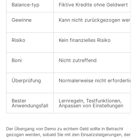
Balance-typ
Fiktive Kredite ohne Geldwert
Gewinne
Kann nicht zurückgezogen werde
Risiko
Kein finanzielles Risiko
Boni
Nicht zutreffend
Überprüfung
Normalerweise nicht erforderlich
Bester
Lernregeln, Testfunktionen,
Anwendungsfall
Anpassen von Einstellungen
Der Übergang von Demo zu echtem Geld sollte in Betracht
gezogen werden, sobald Sie mit den Einsatzsteigerungen, der