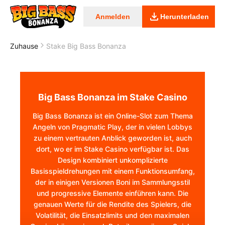
Anmelden
Herunterladen
Zuhause
Stake Big Bass Bonanza
Big Bass Bonanza im Stake Casino
Big Bass Bonanza ist ein Online-Slot zum Thema
Angeln von Pragmatic Play, der in vielen Lobbys
zu einem vertrauten Anblick geworden ist, auch
dort, wo er im Stake Casino verfügbar ist. Das
Design kombiniert unkomplizierte
Basisspieldrehungen mit einem Funktionsumfang,
der in einigen Versionen Boni im Sammlungsstil
und progressive Elemente einführen kann. Die
genauen Werte für die Rendite des Spielers, die
Volatilität, die Einsatzlimits und den maximalen