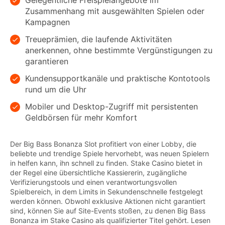
Zusammenhang mit ausgewählten Spielen oder
Kampagnen
Treueprämien, die laufende Aktivitäten
anerkennen, ohne bestimmte Vergünstigungen zu
garantieren
Kundensupportkanäle und praktische Kontotools
rund um die Uhr
Mobiler und Desktop-Zugriff mit persistenten
Geldbörsen für mehr Komfort
Der Big Bass Bonanza Slot profitiert von einer Lobby, die
beliebte und trendige Spiele hervorhebt, was neuen Spielern
in helfen kann, ihn schnell zu finden. Stake Casino bietet in
der Regel eine übersichtliche Kassiererin, zugängliche
Verifizierungstools und einen verantwortungsvollen
Spielbereich, in dem Limits in Sekundenschnelle festgelegt
werden können. Obwohl exklusive Aktionen nicht garantiert
sind, können Sie auf Site-Events stoßen, zu denen Big Bass
Bonanza im Stake Casino als qualifizierter Titel gehört. Lesen