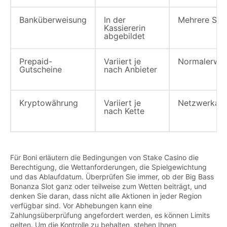
Banküberweisung
In der
Mehrere Stu
Kassiererin
abgebildet
Prepaid-
Variiert je
Normalerwei
Gutscheine
nach Anbieter
Kryptowährung
Variiert je
Netzwerkab
nach Kette
Für Boni erläutern die Bedingungen von Stake Casino die
Berechtigung, die Wettanforderungen, die Spielgewichtung
und das Ablaufdatum. Überprüfen Sie immer, ob der Big Bass
Bonanza Slot ganz oder teilweise zum Wetten beiträgt, und
denken Sie daran, dass nicht alle Aktionen in jeder Region
verfügbar sind. Vor Abhebungen kann eine
Zahlungsüberprüfung angefordert werden, es können Limits
gelten. Um die Kontrolle zu behalten, stehen Ihnen