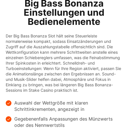
Big Bass Bonanza
Einstellungen und
Bedienelemente
Der Big Bass Bonanza Slot hält seine Steuerleiste
normalerweise kompakt, sodass Einsatzänderungen und
Zugriff auf die Auszahlungstabelle offensichtlich sind. Die
Wettkonfiguration kann mehrere Schrittweiten anstelle eines
einzelnen Schiebereglers umfassen, was die Feinabstimmung
Ihrer Spinkosten in erleichtert. Schnelldreh- und
Turboeinstellungen: Wenn für Ihre Region aktiviert, passen Sie
die Animationslänge zwischen den Ergebnissen an. Sound-
und Musik-Slider helfen dabei, Atmosphäre und Fokus in
Einklang zu bringen, was bei längeren Big Bass Bonanza-
Sessions im Stake Casino praktisch ist.
Auswahl der Wettgröße mit klaren
Schrittinkrementen, angezeigt in
Gegebenenfalls Anpassungen des Münzwerts
oder des Nennwertstils