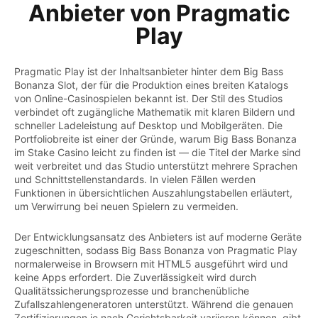
Anbieter von Pragmatic
Play
Pragmatic Play ist der Inhaltsanbieter hinter dem Big Bass
Bonanza Slot, der für die Produktion eines breiten Katalogs
von Online-Casinospielen bekannt ist. Der Stil des Studios
verbindet oft zugängliche Mathematik mit klaren Bildern und
schneller Ladeleistung auf Desktop und Mobilgeräten. Die
Portfoliobreite ist einer der Gründe, warum Big Bass Bonanza
im Stake Casino leicht zu finden ist — die Titel der Marke sind
weit verbreitet und das Studio unterstützt mehrere Sprachen
und Schnittstellenstandards. In vielen Fällen werden
Funktionen in übersichtlichen Auszahlungstabellen erläutert,
um Verwirrung bei neuen Spielern zu vermeiden.
Der Entwicklungsansatz des Anbieters ist auf moderne Geräte
zugeschnitten, sodass Big Bass Bonanza von Pragmatic Play
normalerweise in Browsern mit HTML5 ausgeführt wird und
keine Apps erfordert. Die Zuverlässigkeit wird durch
Qualitätssicherungsprozesse und branchenübliche
Zufallszahlengeneratoren unterstützt. Während die genauen
Zertifizierungen je nach Gerichtsbarkeit variieren können, gibt