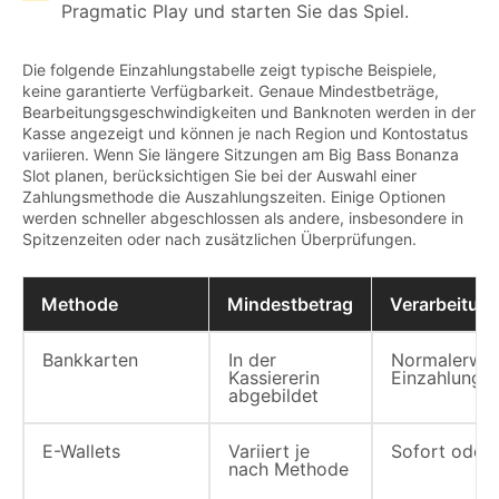
Pragmatic Play und starten Sie das Spiel.
Die folgende Einzahlungstabelle zeigt typische Beispiele,
keine garantierte Verfügbarkeit. Genaue Mindestbeträge,
Bearbeitungsgeschwindigkeiten und Banknoten werden in der
Kasse angezeigt und können je nach Region und Kontostatus
variieren. Wenn Sie längere Sitzungen am Big Bass Bonanza
Slot planen, berücksichtigen Sie bei der Auswahl einer
Zahlungsmethode die Auszahlungszeiten. Einige Optionen
werden schneller abgeschlossen als andere, insbesondere in
Spitzenzeiten oder nach zusätzlichen Überprüfungen.
Methode
Mindestbetrag
Verarbeitun
Bankkarten
In der
Normalerweis
Kassiererin
Einzahlunge
abgebildet
E-Wallets
Variiert je
Sofort oder 
nach Methode