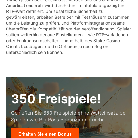
Amortisationsprofil wird durch den im Infofeld angezeigten
RTP-Wert definiert. Um zusätzliche Sicherheit zu
gewährleisten, arbeiten Betreiber mit Testhäusern zusammen,
um die Leistung zu prüfen, und Plattformintegrationsteams
überprüfen die Kompatibilität vor der Veröffentlichung. Spieler
sollten weiterhin genaue Einstellungen —wie RTP-Variationen
oder Funktionsumschalter — innerhalb des Stake Casino-
Clients bestätigen, da die Optionen je nach Region
unterschiedlich sein können.
350 Freispiele!
Genießen Sie 350 Freispiele ohne Wetteinsatz bei
Spielen wie Big Bass Bonanza und mehr.
Erhalten Sie einen Bonus