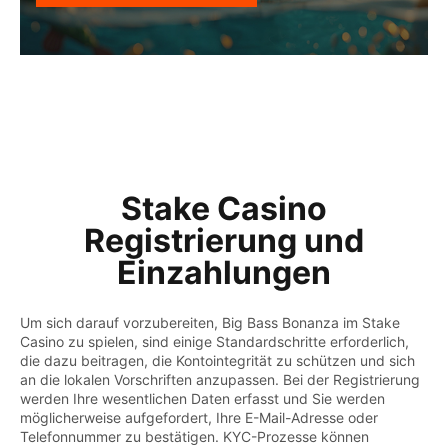
Stake Casino
Registrierung und
Einzahlungen
Um sich darauf vorzubereiten, Big Bass Bonanza im Stake
Casino zu spielen, sind einige Standardschritte erforderlich,
die dazu beitragen, die Kontointegrität zu schützen und sich
an die lokalen Vorschriften anzupassen. Bei der Registrierung
werden Ihre wesentlichen Daten erfasst und Sie werden
möglicherweise aufgefordert, Ihre E-Mail-Adresse oder
Telefonnummer zu bestätigen. KYC-Prozesse können