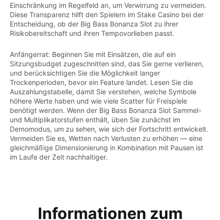
Einschränkung im Regelfeld an, um Verwirrung zu vermeiden.
Diese Transparenz hilft den Spielern im Stake Casino bei der
Entscheidung, ob der Big Bass Bonanza Slot zu ihrer
Risikobereitschaft und ihren Tempovorlieben passt.
Anfängerrat: Beginnen Sie mit Einsätzen, die auf ein
Sitzungsbudget zugeschnitten sind, das Sie gerne verlieren,
und berücksichtigen Sie die Möglichkeit langer
Trockenperioden, bevor ein Feature landet. Lesen Sie die
Auszahlungstabelle, damit Sie verstehen, welche Symbole
höhere Werte haben und wie viele Scatter für Freispiele
benötigt werden. Wenn der Big Bass Bonanza Slot Sammel-
und Multiplikatorstufen enthält, üben Sie zunächst im
Demomodus, um zu sehen, wie sich der Fortschritt entwickelt.
Vermeiden Sie es, Wetten nach Verlusten zu erhöhen — eine
gleichmäßige Dimensionierung in Kombination mit Pausen ist
im Laufe der Zeit nachhaltiger.
Informationen zum