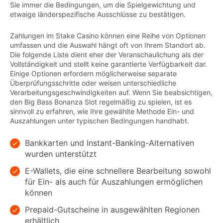
Sie immer die Bedingungen, um die Spielgewichtung und
etwaige länderspezifische Ausschlüsse zu bestätigen.
Zahlungen im Stake Casino können eine Reihe von Optionen
umfassen und die Auswahl hängt oft von Ihrem Standort ab.
Die folgende Liste dient eher der Veranschaulichung als der
Vollständigkeit und stellt keine garantierte Verfügbarkeit dar.
Einige Optionen erfordern möglicherweise separate
Überprüfungsschritte oder weisen unterschiedliche
Verarbeitungsgeschwindigkeiten auf. Wenn Sie beabsichtigen,
den Big Bass Bonanza Slot regelmäßig zu spielen, ist es
sinnvoll zu erfahren, wie Ihre gewählte Methode Ein- und
Auszahlungen unter typischen Bedingungen handhabt.
Bankkarten und Instant-Banking-Alternativen
wurden unterstützt
E-Wallets, die eine schnellere Bearbeitung sowohl
für Ein- als auch für Auszahlungen ermöglichen
können
Prepaid-Gutscheine in ausgewählten Regionen
erhältlich