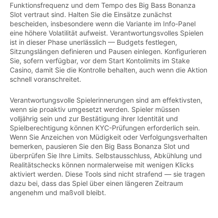
Funktionsfrequenz und dem Tempo des Big Bass Bonanza
Slot vertraut sind. Halten Sie die Einsätze zunächst
bescheiden, insbesondere wenn die Variante im Info-Panel
eine höhere Volatilität aufweist. Verantwortungsvolles Spielen
ist in dieser Phase unerlässlich — Budgets festlegen,
Sitzungslängen definieren und Pausen einlegen. Konfigurieren
Sie, sofern verfügbar, vor dem Start Kontolimits im Stake
Casino, damit Sie die Kontrolle behalten, auch wenn die Aktion
schnell voranschreitet.
Verantwortungsvolle Spielerinnerungen sind am effektivsten,
wenn sie proaktiv umgesetzt werden. Spieler müssen
volljährig sein und zur Bestätigung ihrer Identität und
Spielberechtigung können KYC-Prüfungen erforderlich sein.
Wenn Sie Anzeichen von Müdigkeit oder Verfolgungsverhalten
bemerken, pausieren Sie den Big Bass Bonanza Slot und
überprüfen Sie Ihre Limits. Selbstausschluss, Abkühlung und
Realitätschecks können normalerweise mit wenigen Klicks
aktiviert werden. Diese Tools sind nicht strafend — sie tragen
dazu bei, dass das Spiel über einen längeren Zeitraum
angenehm und maßvoll bleibt.